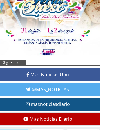
Siguenos
Mas Noticias Uno
@MAS_NOTICIAS
masnoticiasdiario
Mas Noticias Diario