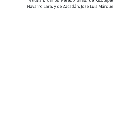
Teziutlán, Carlos Peredo Grau; de Xicotepe
Navarro Lara, y de Zacatlán, José Luis Márque