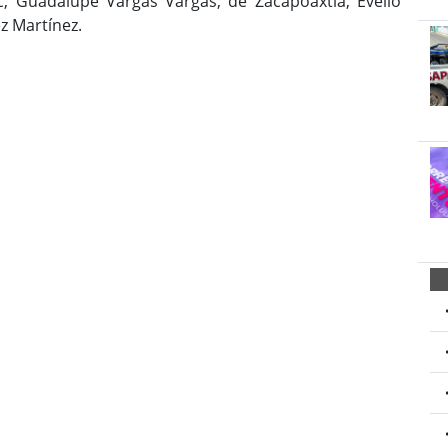
c, Guadalupe Vargas Vargas; de Zacapoaxtla, Evelio
z Martínez.