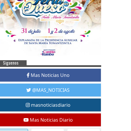
Siguenos
Mas Noticias Uno
@MAS_NOTICIAS
masnoticiasdiario
Mas Noticias Diario