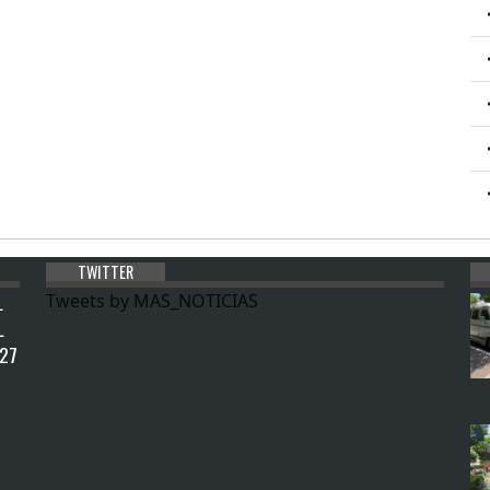
TWITTER
L
Tweets by MAS_NOTICIAS
L
027