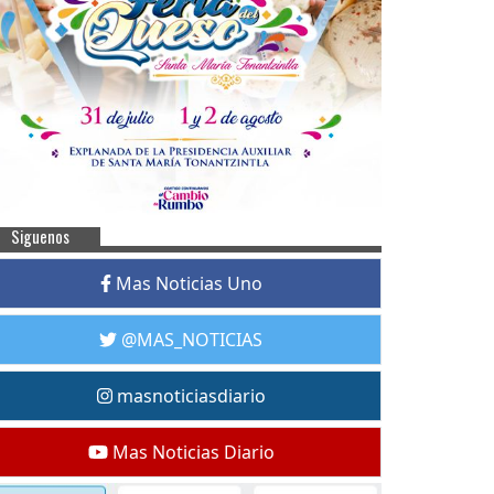
Siguenos
Mas Noticias Uno
@MAS_NOTICIAS
masnoticiasdiario
Mas Noticias Diario