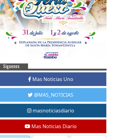
Siguenos
Mas Noticias Uno
@MAS_NOTICIAS
masnoticiasdiario
Mas Noticias Diario