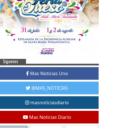
Siguenos
Mas Noticias Uno
@MAS_NOTICIAS
masnoticiasdiario
Mas Noticias Diario