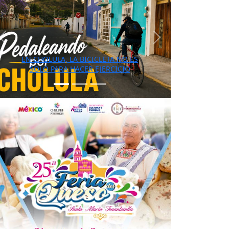
Previous
Next
EN CHOLULA, LA BICICLETA NO ES
SOLO PARA HACER EJERCICIO