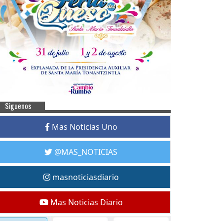
Siguenos
Mas Noticias Uno
@MAS_NOTICIAS
masnoticiasdiario
Mas Noticias Diario