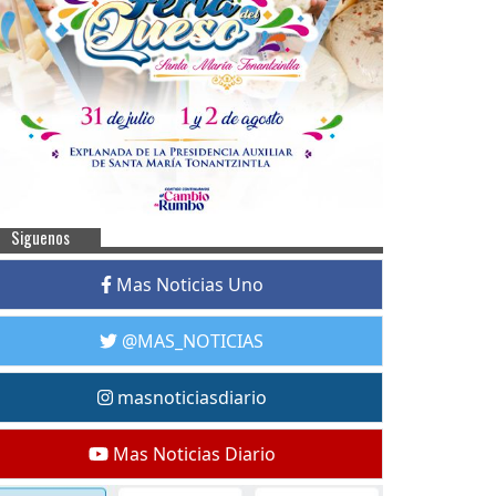
Siguenos
Mas Noticias Uno
@MAS_NOTICIAS
masnoticiasdiario
Mas Noticias Diario