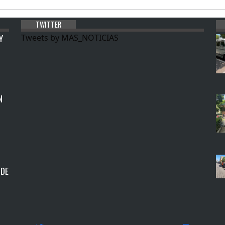
TWITTER
Y
Tweets by MAS_NOTICIAS
N
 DE