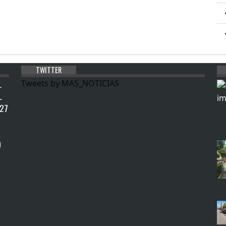
TWITTER
L
Tweets by MAS_NOTICIAS
L
027
0